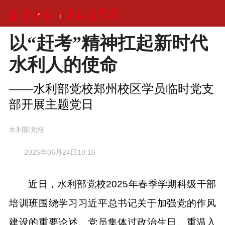
以“赶考”精神扛起新时代
水利人的使命
——水利部党校郑州校区学员临时党支
部开展主题党日
水利部党校
2025年06月24日10:16
近日，水利部党校2025年春季学期科级干部
培训班围绕学习习近平总书记关于加强党的作风
建设的重要论述、党员集体过政治生日、重温入