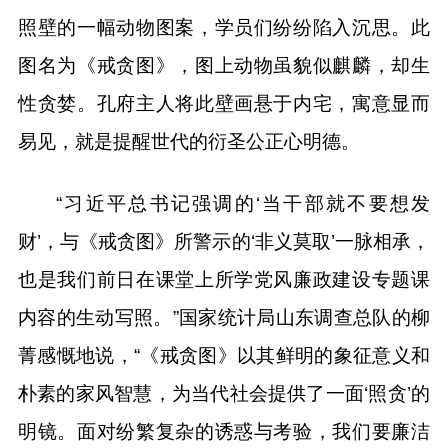
照壁的一幅动物图案，学员们纷纷陷入沉思。此
图名为《戒贪图》，图上动物虽貌似麒麟，却生
性贪婪。孔府主人将此壁画悬于内宅，寓意显而
易见，就是提醒世代的衍圣公正心明德。
“习近平总书记强调的‘当干部就不要想发
财’，与《戒贪图》所警示的‘非义莫取’一脉相承，
也是我们前日在课堂上所学党风廉政建设专题课
内容的生动写照。”国家统计局山东调查总队的柳
菁感慨地说，“《戒贪图》以其鲜明的象征意义和
朴素的家风智慧，为当代社会提供了一面‘照贪’的
明镜。面对纷繁复杂的诱惑与考验，我们要廉洁