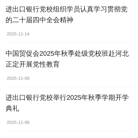
进出口银行党校组织学员认真学习贯彻党
的二十届四中全会精神
 2025-11-14 
中国贸促会2025年秋季处级党校班赴河北
正定开展党性教育
 2025-11-06 
进出口银行党校举行2025年秋季学期开学
典礼
 2025-11-06 