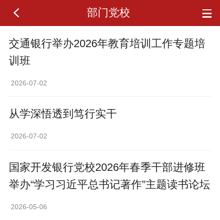
部门党校
交通银行举办2026年教育培训工作专题培
训班
 2026-07-02 
从学深悟透到笃行实干
 2026-07-02 
国家开发银行党校2026年春季干部进修班
举办“学习习近平总书记著作”主题读书论坛
 2026-05-06 