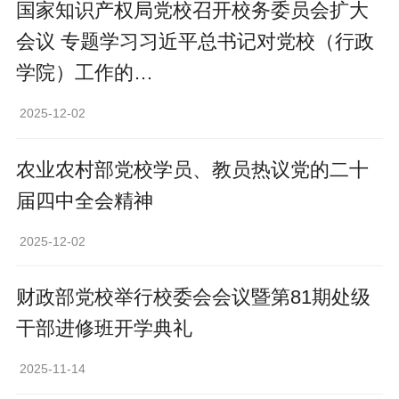
国家知识产权局党校召开校务委员会扩大
会议 专题学习习近平总书记对党校（行政
学院）工作的…
 2025-12-02 
农业农村部党校学员、教员热议党的二十
届四中全会精神
 2025-12-02 
财政部党校举行校委会会议暨第81期处级
干部进修班开学典礼
 2025-11-14 