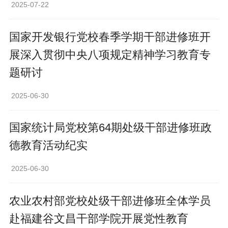
 2025-07-22 
国家开发银行党校春季学期干部进修班开
展深入贯彻中央八项规定精神学习教育专
题研讨
 2025-06-30 
国家统计局党校第64期处级干部进修班政
德教育活动纪实
 2025-06-30 
农业农村部党校处级干部进修班全体学员
赴福建谷文昌干部学院开展党性教育